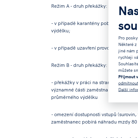
Nas
Režim A - druh překážky:
sou
- v případě karantény pobírá zaměst
výdělku;
Pro posky
Některé z
- v případě uzavření provozu nařízen
jiné nám 
rychleji v
Souhlasít
Režim B - druh překážky:
můžete sn
Přijmout 
- překážky v práci na straně zaměstnav
odmítnou
významné části zaměstnanců (30 % a v
Další inf
průměrného výdělku
- omezení dostupnosti vstupů (surovin, 
zaměstnanec pobírá náhradu mzdy 80