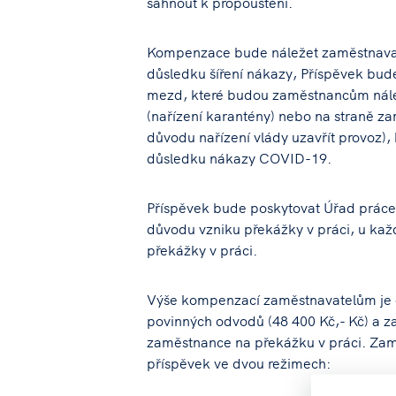
sáhnout k propouštění.
Kompenzace bude náležet zaměstnavat
důsledku šíření nákazy, Příspěvek bud
mezd, které budou zaměstnancům nále
(nařízení karantény) nebo na straně z
důvodu nařízení vlády uzavřít provoz),
důsledku nákazy COVID-19.
Příspěvek bude poskytovat Úřad práce
důvodu vzniku překážky v práci, u ka
překážky v práci.
Výše kompenzací zaměstnavatelům je
povinných odvodů (48 400 Kč,- Kč) a za
zaměstnance na překážku v práci. Za
příspěvek ve dvou režimech: