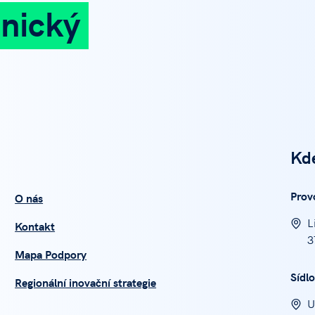
nický
Kd
Prov
O nás
L
Kontakt
3
Mapa Podpory
Sídlo
Regionální inovační strategie
U