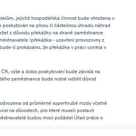
elům, jejichž hospodářská činnost bude ohrožena v
e poskytován na plnou či částečnou úhradu náhrad
žet z důvodu překážky na straně zaměstnance
aměstnavatele (překážka – uzavření provozovny z
 bude-li prokázáno, že překážka v práci vznikla v
 ČR, výše a doba poskytování bude závislá na
ždého zaměstnance bude nutné odlišit důvod
 odvozena od průměrné superhrubé mzdy včetně
visí na důvodech, pro které museli postavit
městnavatelé budou moci požádat Úřad práce o