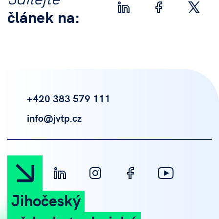
článek na:
+420 383 579 111
info@jvtp.cz
Jihočeský