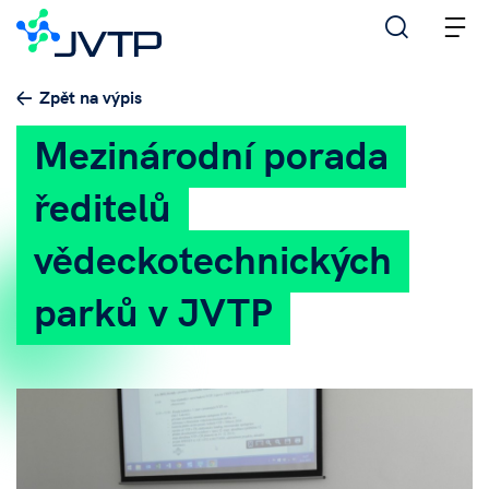
M
Zpět na výpis
Mezinárodní porada
ředitelů
vědeckotechnických
parků v JVTP