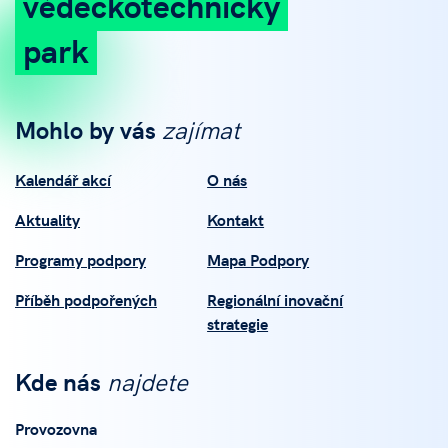
vědeckotechnický
park
Mohlo by vás
zajímat
Kalendář akcí
O nás
Aktuality
Kontakt
Programy podpory
Mapa Podpory
Příběh podpořených
Regionální inovační
strategie
Kde nás
najdete
Provozovna