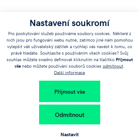
Nastavení soukromí
+420 383 579 111
Pro poskytování služeb používáme soubory cookies. Některé z
nich jsou pro fungování webu nutné, zatímco jiné nám pomohou
info@jvtp.cz
vylepšit váš uživatelský zážitek a rychleji vás navést k tomu, co
právě hledáte. Souhlasíte s používáním všech cookies? Svůj
souhlas můžete snadno definovat kliknutím na tlačítko
Přijmout
vše
nebo můžete používání souborů cookies
odmítnout
.
Další informace
Přijmout vše
Jihočeský
vědeckotechnický
Odmítnout
park
Nastavit