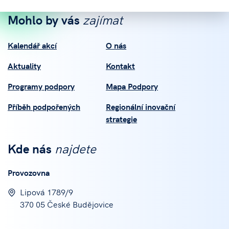
Mohlo by vás
zajímat
Kalendář akcí
O nás
Aktuality
Kontakt
Programy podpory
Mapa Podpory
Příběh podpořených
Regionální inovační
strategie
Kde nás
najdete
Provozovna
Lipová 1789/9
370 05 České Budějovice