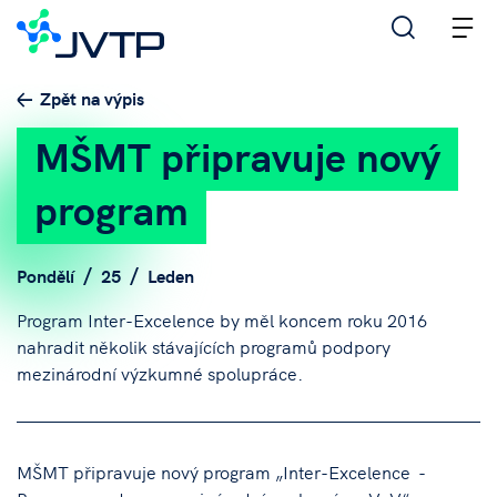
M
Zpět na výpis
MŠMT připravuje nový
program
Pondělí
25
Leden
Program Inter-Excelence by měl koncem roku 2016
nahradit několik stávajících programů podpory
mezinárodní výzkumné spolupráce.
MŠMT připravuje nový program „Inter-Excelence -