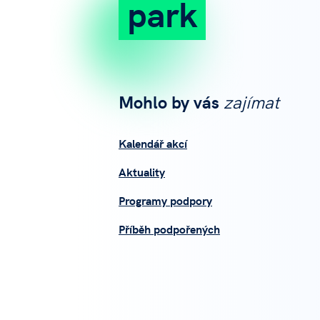
park
Mohlo by vás
zajímat
Kalendář akcí
Aktuality
Programy podpory
Příběh podpořených