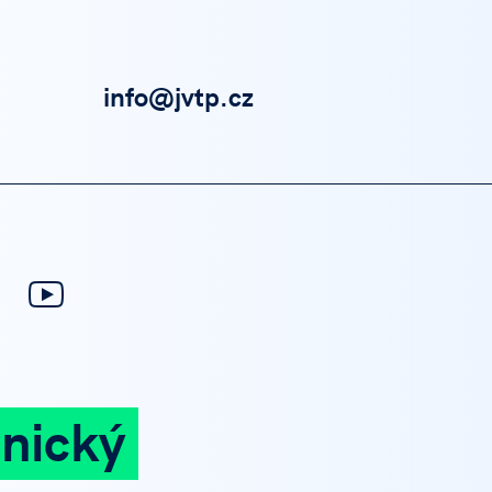
info@jvtp.cz
nický