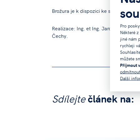
sou
Brožura je k dispozici ke stažení zde, 
Pro posky
Realizace: Ing. et Ing. Jaroslava Pong
Některé z
Čechy.
jiné nám 
rychleji v
Souhlasít
můžete sn
Přijmout 
odmítnou
Další inf
Sdílejte
článek na: