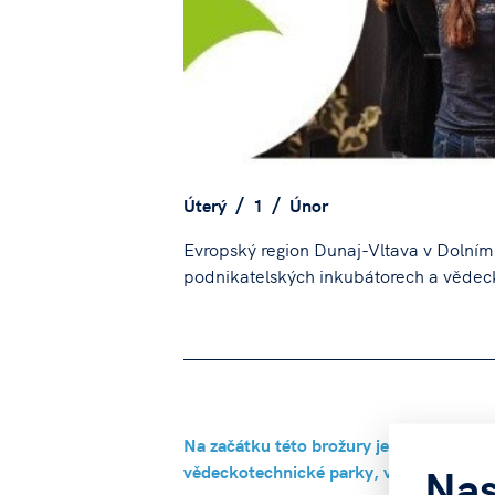
Úterý
1
Únor
Evropský region Dunaj-Vltava v Dolním
podnikatelských inkubátorech a vědeck
Na začátku této brožury je přehled všech
Nas
vědeckotechnické parky, včetně kontaktn