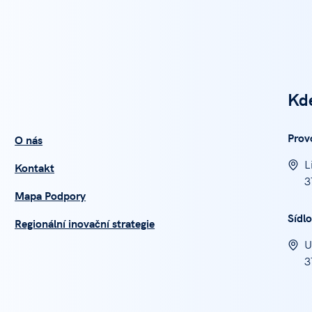
Kd
Prov
O nás
L
Kontakt
3
Mapa Podpory
Sídlo
Regionální inovační strategie
U
3