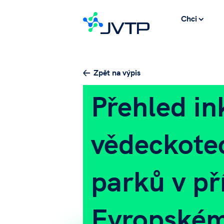
Chci
Zpět na výpis
Přehled in
vědeckote
parků v př
Evropském