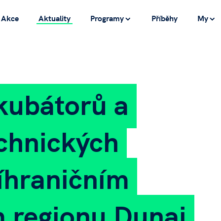
Akce
Aktuality
Programy
Příběhy
My
kubátorů a
chnických
íhraničním
 regionu Dunaj