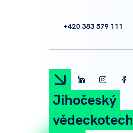
+420 383 579 111
Jihočeský
vědeckotech