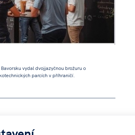
 Bavorsku vydal dvojjazyčnou brožuru o
otechnických parcích v příhraničí.
 zařízení, následují pak jednotlivé inkubátory a
tavení
ích osob a charakteristiky příslušných zařízení.