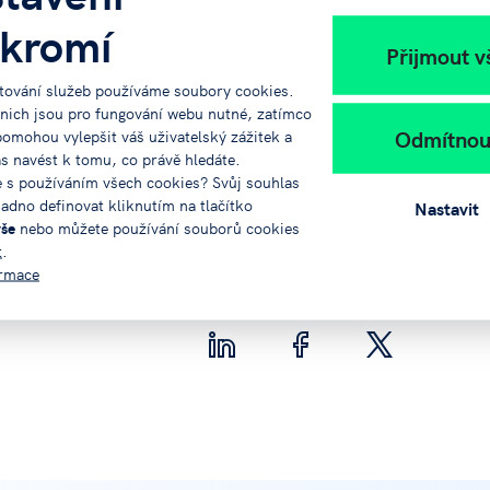
kromí
v
ČJ
a
AJ
.
Přijmout v
tování služeb používáme soubory cookies.
ratz, MBA, manažerka kontaktních sítí Bavorsko –
 nich jsou pro fungování webu nutné, zatímco
Odmítnou
pomohou vylepšit váš uživatelský zážitek a
ás navést k tomu, co právě hledáte.
e s používáním všech cookies? Svůj souhlas
adno definovat kliknutím na tlačítko
Nastavit
vše
nebo můžete používání souborů cookies
t
.
ormace