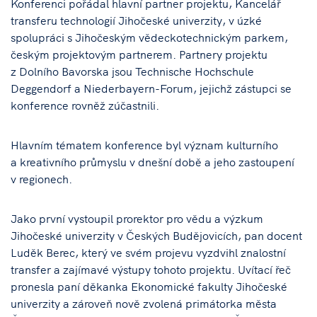
Konferenci pořádal hlavní partner projektu, Kancelář
transferu technologií Jihočeské univerzity, v úzké
spolupráci s Jihočeským vědeckotechnickým parkem,
českým projektovým partnerem. Partnery projektu
z Dolního Bavorska jsou Technische Hochschule
Deggendorf a Niederbayern-Forum, jejichž zástupci se
konference rovněž zúčastnili.
Hlavním tématem konference byl význam kulturního
a kreativního průmyslu v dnešní době a jeho zastoupení
v regionech.
Jako první vystoupil prorektor pro vědu a výzkum
Jihočeské univerzity v Českých Budějovicích, pan docent
Luděk Berec, který ve svém projevu vyzdvihl znalostní
transfer a zajímavé výstupy tohoto projektu. Uvítací řeč
pronesla paní děkanka Ekonomické fakulty Jihočeské
univerzity a zároveň nově zvolená primátorka města