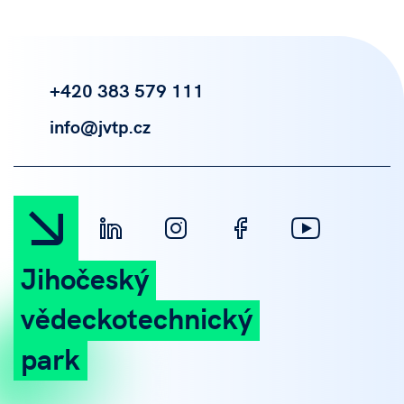
+420 383 579 111
info@jvtp.cz
Jihočeský
vědeckotechnický
park