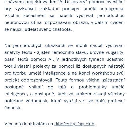
s názvem projektový den "AI Discovery" pomocí investiční
hry vyzkoušet základní principy umělé inteligence.
Všichni zúčastnění se naučili využívat jednoduchou
neuronovou síť na rozpoznávání obrazu, v dalším cvičení
se naučili udělat svého chatbota.
Na jednoduchých ukázkách se mohli naučit využívání
analýzy textu - zjištění emočního stavu, úrovně vulgarity,
psaní textů pomocí AI. V jednotlivých týmech účastníci
tvořili vlastní projekty za pomoci již dostupných nástrojů
pro tvorbu umělé inteligence a na konci workshopu svůj
projekt odprezentovali. Touto formou všichni zúčastnění
postupně vnikají do tajů a problematiky umělé
inteligence, a postupně, krok za krokem získají všechny
potřebné vědomosti, které využijí ve své další profesní
činnosti.
Více info k aktivitám na
Jihočeský Digi Hub
.