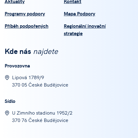
Aktuality
Kontakt
Programy podpory
Mapa Podpory
Příběh podpořených
Regionální inovační
strategie
Kde nás
najdete
Provozovna
Lipová 1789/9
370 05 České Budějovice
Sídlo
U Zimního stadionu 1952/2
370 76 České Budějovice