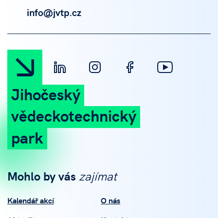
info@jvtp.cz
Jihočeský
vědeckotechnický
park
Mohlo by vás
zajímat
Kalendář akcí
O nás